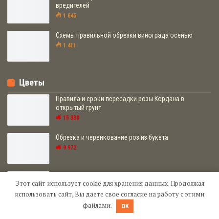
вредителей
1 645
Схемы правильной обрезки винограда осенью
1 411
Цветы
Правила и сроки пересадки розы Кордана в
открытый грунт
15 330
Обрезка и черенкование роз из букета
9 972
Полив гиацинта в домашних условиях
Этот сайт использует cookie для хранения данных. Продолжая
8 249
использовать сайт, Вы даете свое согласие на работу с этими
файлами.
OK