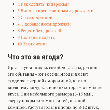
4
Как сделать из варенья?
5
Вино из ирги с винными дрожжами
6
Со смородиной
7
С добавлением дрожжей
8
Рецепт без дрожжей
9
Полезные советы
10
Заключение
Что это за ягода?
Ирга – кустарник высотой до 2-2.5 м, регион
его обитания – юг России. Ягоды имеют
сходство с черной смородиной, как по
внешнему виду, так и по некоторым оттенкам
вкуса. Они небольшого размера (8-15 мм),
сверху покрыты темно-синей, нежной
кожицей. Растут ягоды в кистях по 8-12 штук,