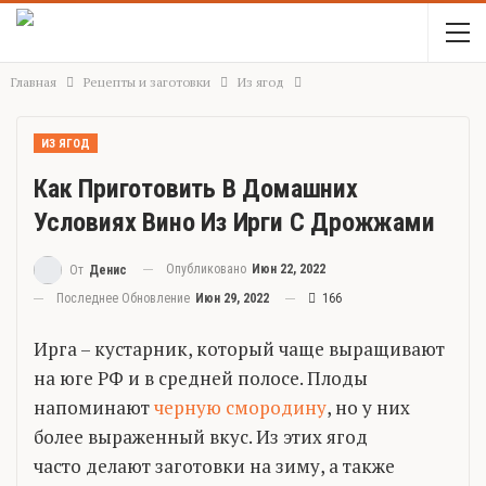
Главная
Рецепты и заготовки
Из ягод
ИЗ ЯГОД
Как Приготовить В Домашних
Условиях Вино Из Ирги С Дрожжами
Опубликовано
Июн 22, 2022
От
Денис
Последнее Обновление
Июн 29, 2022
166
Ирга – кустарник, который чаще выращивают
на юге РФ и в средней полосе. Плоды
напоминают
черную смородину
, но у них
более выраженный вкус. Из этих ягод
часто делают заготовки на зиму, а также