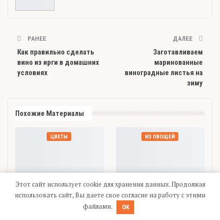
РАНЕЕ
ДАЛЕЕ
Как правильно сделать
Заготавливаем
вино из ирги в домашних
маринованные
условиях
виноградные листья на
зиму
Похожие Материалы
ЦВЕТЫ
ИЗ ОВОЩЕЙ
Этот сайт использует cookie для хранения данных. Продолжая
использовать сайт, Вы даете свое согласие на работу с этими
Посадка луковиц гиацинта:
Заготовки салата с гречкой
файлами.
OK
правила, схемы, сроки, уход
на зиму в банках: самые
после процедуры
вкусные рецепты