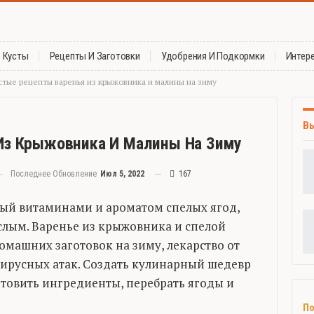
Кусты
Рецепты И Заготовки
Удобрения И Подкормки
Интер
стые рецепты варенья из крыжовника и малины на зиму
В
Из Крыжовника И Малины На Зиму
Последнее Обновление
Июл 5, 2022
167
ный витаминами и ароматом спелых ягод,
ослым. Варенье из крыжовника и спелой
машних заготовок на зиму, лекарство от
вирусных атак. Создать кулинарный шедевр
товить ингредиенты, перебрать ягоды и
По