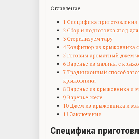
Оглавление
1
Специфика приготовления 
2
Сбор и подготовка ягод для
3
Стерилизуем тару
4
Конфитюр из крыжовника с
5
Готовим ароматный джем ч
6
Варенье из малины с крыж
7
Традиционный способ заго
крыжовника
8
Варенье из крыжовника и м
9
Варенье-желе
10
Джем из крыжовника и ма
11
Заключение
Специфика приготовл