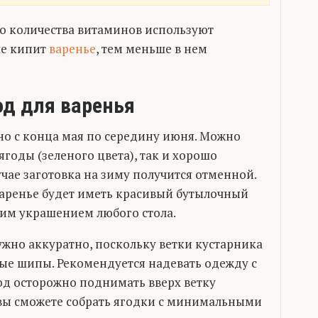
го количества витаминов используют
ше кипит
варенье
, тем меньше в нем
од для варенья
о с конца мая по середину июня. Можно
ягоды (зеленого цвета), так и хорошо
учае заготовка на зиму получится отменной.
 варенье будет иметь красивый бутылочный
рким украшением любого стола.
жно аккуратно, поскольку ветки кустарника
ые шипы. Рекомендуется надевать одежду с
од осторожно поднимать вверх ветку
 вы сможете собрать ягодки с минимальными