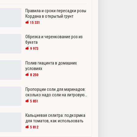
Правила и сроки пересадки розы
Кордана в открытый грунт
15 331
Обрезка и черенкование роз из
букета
9 973
Полив гиацинта в домашних
условиях
8 250
Пропорции соли для маринадов:
сколько надо соли на литровую…
5 851
Кальциевая селитра: подкормка
для томатов, как использовать
5 812