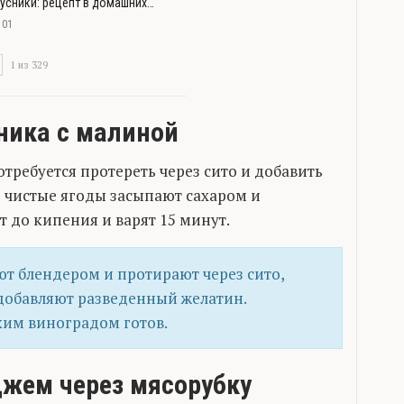
усники: рецепт в домашних…
101
1 из 329
ника с малиной
требуется протереть через сито и добавить
е чистые ягоды засыпают сахаром и
т до кипения и варят 15 минут.
ют блендером и протирают через сито,
 добавляют разведенный желатин.
им виноградом готов.
жем через мясорубку