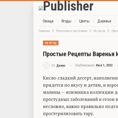
Овощи
Ягоды
Цветы
Деревья
Главная
Рецепты и заготовки
Из ягод
Про
ИЗ ЯГОД
Простые Рецепты Варенья 
Опубликовано
Июл 1, 2022
От
Денис
Кисло-сладкий десерт, наполнен
придется по вкусу и детям, и взр
малины — изюминка коллекции до
простудных заболеваний в сезон 
несложно, важно правильно подго
простерилизовать тару.