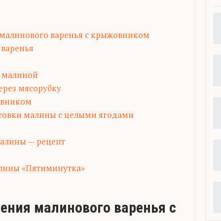
малинового варенья с крыжовником
 варенья
 малиной
ерез мясорубку
овником
товки малины с целыми ягодами
алины — рецепт
лины «Пятиминутка»
ения малинового варенья с