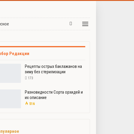
есное
ыбор Редакции
Рецепты острых баклажанов на
зиму без стерилизации
173
Разновидности Сорта орхидей и
их описание
516
пулярное